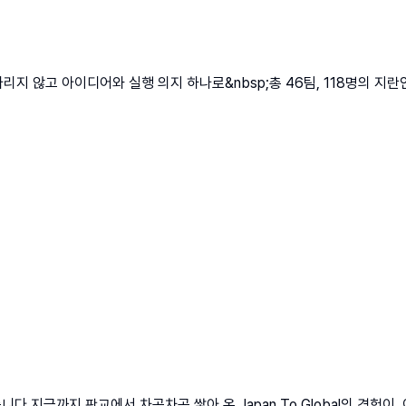
 않고 아이디어와 실행 의지 하나로&nbsp;총 46팀, 118명의 지란
습니다.지금까지 판교에서 차곡차곡 쌓아 온 Japan To Global의 경험이