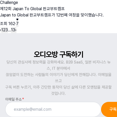
Challenge
제12회 Japan To Global 판교부트캠프
Japan to Global 판교부트캠프가 12번째 여정을 맞이했습니다.
조회
162
·
7
‹
1
2
3
…
13
›
오디오방 구독하기
당신의 관심사에 정보력을 강화하세요. B2B SaaS, 일본 비지니스 뉴
스, IT 분야에서
끊임없이 도전하는 사람들의 이야기가 당신에게 전해집니다. 이메일을
쓰고
구독 버튼 누르기, 아주 간단한 동작이 당신 삶에 다른 모멘텀을 제공할
것입니다.
이메일 주소
*
구독