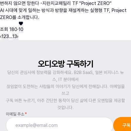
변하지 않으면 망한다 -지란지교패밀리 TF "Project ZERO"
AI 시대에 맞게 일하는 방식과 방향을 재설계하는 실행형 TF, Project
ZERO를 소개합니다.
조회
180
·
10
‹
1
2
3
…
13
›
오디오방 구독하기
당신의 관심사에 정보력을 강화하세요. B2B SaaS, 일본 비지니스 뉴
스, IT 분야에서
끊임없이 도전하는 사람들의 이야기가 당신에게 전해집니다. 이메일을
쓰고
구독 버튼 누르기, 아주 간단한 동작이 당신 삶에 다른 모멘텀을 제공할
것입니다.
이메일 주소
*
구독