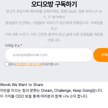
오디오방 구독하기
당신의 관심사에 정보력을 강화하세요. B2B SaaS, 일본 비지니스 뉴
스, IT 분야에서
끊임없이 도전하는 사람들의 이야기가 당신에게 전해집니다. 이메일을
쓰고
구독 버튼 누르기, 아주 간단한 동작이 당신 삶에 다른 모멘텀을 제공할
것입니다.
이메일 주소
*
구독
(필수)
개인정보 수집 및 이용
에 동의합니다.
Words We Want to Share
지란을 이끄는 힘과 문화는 Dream, Challenge, Keep Going입니다.
이 가치를 ODO 방을 통해 여러분과 함께 나누고자 합니다.
오치영
O
h
D
ream
O
fficer