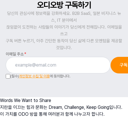
오디오방 구독하기
당신의 관심사에 정보력을 강화하세요. B2B SaaS, 일본 비지니스 뉴
스, IT 분야에서
끊임없이 도전하는 사람들의 이야기가 당신에게 전해집니다. 이메일을
쓰고
구독 버튼 누르기, 아주 간단한 동작이 당신 삶에 다른 모멘텀을 제공할
것입니다.
이메일 주소
*
구독
(필수)
개인정보 수집 및 이용
에 동의합니다.
Words We Want to Share
지란을 이끄는 힘과 문화는 Dream, Challenge, Keep Going입니다.
이 가치를 ODO 방을 통해 여러분과 함께 나누고자 합니다.
오치영
O
h
D
ream
O
fficer