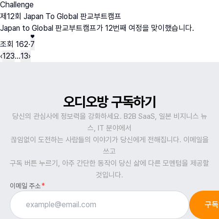
Challenge
제12회 Japan To Global 판교부트캠프
Japan to Global 판교부트캠프가 12번째 여정을 맞이했습니다.
조회
162
·
7
‹
1
2
3
…
13
›
오디오방 구독하기
당신의 관심사에 정보력을 강화하세요. B2B SaaS, 일본 비지니스 뉴
스, IT 분야에서
끊임없이 도전하는 사람들의 이야기가 당신에게 전해집니다. 이메일을
쓰고
구독 버튼 누르기, 아주 간단한 동작이 당신 삶에 다른 모멘텀을 제공할
것입니다.
이메일 주소
*
구독