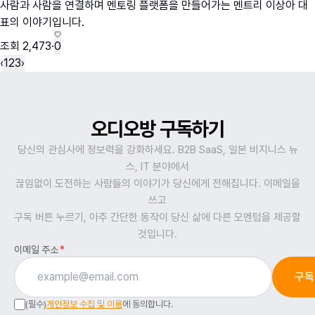
사람과 사람을 연결하며 멘토링 플랫폼을 만들어가는 멘트리 이상아 대
표의 이야기입니다.
조회
2,473
·
0
‹
1
2
3
›
오디오방 구독하기
당신의 관심사에 정보력을 강화하세요. B2B SaaS, 일본 비지니스 뉴
스, IT 분야에서
끊임없이 도전하는 사람들의 이야기가 당신에게 전해집니다. 이메일을
쓰고
구독 버튼 누르기, 아주 간단한 동작이 당신 삶에 다른 모멘텀을 제공할
것입니다.
이메일 주소
*
구독
(필수)
개인정보 수집 및 이용
에 동의합니다.