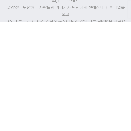
스, IT 분야에서
끊임없이 도전하는 사람들의 이야기가 당신에게 전해집니다. 이메일을
쓰고
구독 버튼 누르기, 아주 간단한 동작이 당신 삶에 다른 모멘텀을 제공할
것입니다.
이메일 주소
*
구독
(필수)
개인정보 수집 및 이용
에 동의합니다.
Words We Want to Share
지란을 이끄는 힘과 문화는 Dream, Challenge, Keep Going입니다.
이 가치를 ODO 방을 통해 여러분과 함께 나누고자 합니다.
오치영
O
h
D
ream
O
fficer
ODO BANG 뉴스레터 아카이브
Home
Dream
Challenge
Keep Going
Work In
뉴스레터 구독
모