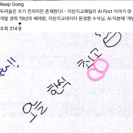
Keep Going
두려움은 쓰기 전까지만 존재한다! - 지란지교패밀리 AI First 이야기 ①
개발 경력 19년의 베테랑, 지란지교데이터 문경환 수석님. AI 덕분에 '
조회
314
·
9