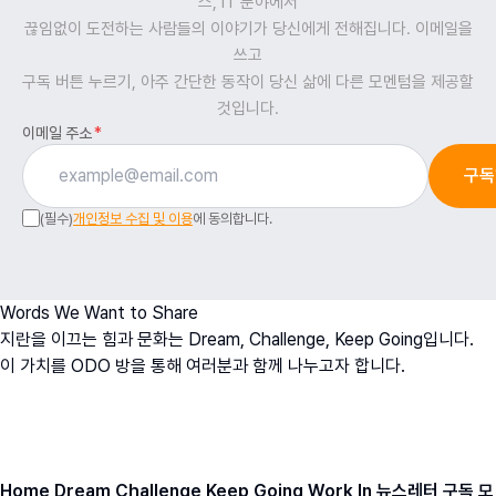
스, IT 분야에서
끊임없이 도전하는 사람들의 이야기가 당신에게 전해집니다. 이메일을
쓰고
구독 버튼 누르기, 아주 간단한 동작이 당신 삶에 다른 모멘텀을 제공할
것입니다.
이메일 주소
*
구독
(필수)
개인정보 수집 및 이용
에 동의합니다.
Words We Want to Share
지란을 이끄는 힘과 문화는 Dream, Challenge, Keep Going입니다.
이 가치를 ODO 방을 통해 여러분과 함께 나누고자 합니다.
오치영
O
h
D
ream
O
fficer
ODO BANG 뉴스레터 아카이브
Home
Dream
Challenge
Keep Going
Work In
뉴스레터 구독
모