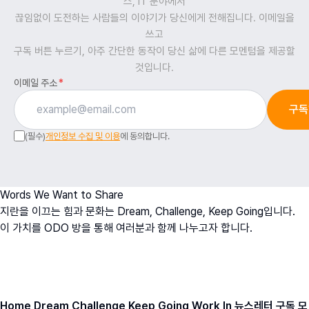
스, IT 분야에서
끊임없이 도전하는 사람들의 이야기가 당신에게 전해집니다. 이메일을
쓰고
구독 버튼 누르기, 아주 간단한 동작이 당신 삶에 다른 모멘텀을 제공할
것입니다.
이메일 주소
*
구독
(필수)
개인정보 수집 및 이용
에 동의합니다.
Words We Want to Share
지란을 이끄는 힘과 문화는 Dream, Challenge, Keep Going입니다.
이 가치를 ODO 방을 통해 여러분과 함께 나누고자 합니다.
오치영
O
h
D
ream
O
fficer
ODO BANG 뉴스레터 아카이브
Home
Dream
Challenge
Keep Going
Work In
뉴스레터 구독
모