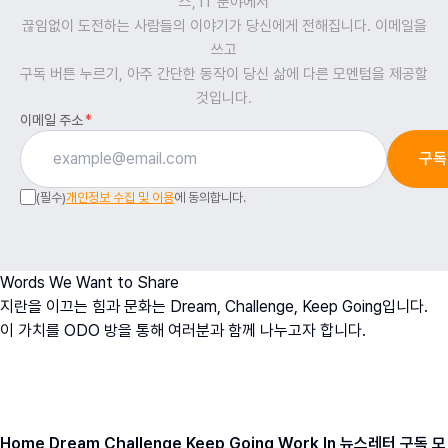
스, IT 분야에서
끊임없이 도전하는 사람들의 이야기가 당신에게 전해집니다. 이메일을
쓰고
구독 버튼 누르기, 아주 간단한 동작이 당신 삶에 다른 모멘텀을 제공할
것입니다.
이메일 주소
*
구독
(필수)
개인정보 수집 및 이용
에 동의합니다.
Words We Want to Share
지란을 이끄는 힘과 문화는 Dream, Challenge, Keep Going입니다.
이 가치를 ODO 방을 통해 여러분과 함께 나누고자 합니다.
오치영
O
h
D
ream
O
fficer
ODO BANG 뉴스레터 아카이브
Home
Dream
Challenge
Keep Going
Work In
뉴스레터 구독
모