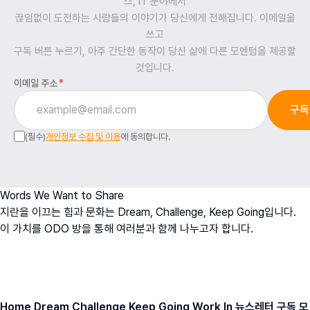
스, IT 분야에서
끊임없이 도전하는 사람들의 이야기가 당신에게 전해집니다. 이메일을
쓰고
구독 버튼 누르기, 아주 간단한 동작이 당신 삶에 다른 모멘텀을 제공할
것입니다.
이메일 주소
*
구독
(필수)
개인정보 수집 및 이용
에 동의합니다.
Words We Want to Share
지란을 이끄는 힘과 문화는 Dream, Challenge, Keep Going입니다.
이 가치를 ODO 방을 통해 여러분과 함께 나누고자 합니다.
오치영
O
h
D
ream
O
fficer
ODO BANG 뉴스레터 아카이브
Home
Dream
Challenge
Keep Going
Work In
뉴스레터 구독
모