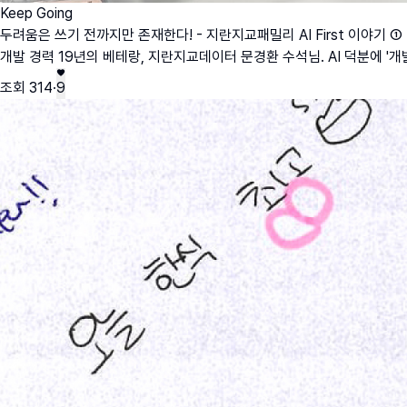
Keep Going
두려움은 쓰기 전까지만 존재한다! - 지란지교패밀리 AI First 이야기 ①
개발 경력 19년의 베테랑, 지란지교데이터 문경환 수석님. AI 덕분에 '
조회
314
·
9